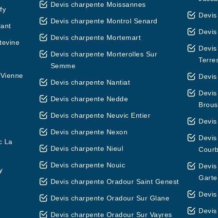
Devis charpente Moissannes
fy
Devis
Devis charpente Montrol Senard
lant
Devis
Devis charpente Mortemart
tevine
Devis
Devis charpente Morterolles Sur
Terre
Semme
 Vienne
Devis
Devis charpente Nantiat
Devis
Devis charpente Nedde
Brous
Devis charpente Neuvic Entier
Devis
Devis charpente Nexon
Devis
c La
Devis charpente Nieul
Courb
Devis charpente Nouic
Devis
y
Gart
Devis charpente Oradour Saint Genest
Devis
Devis charpente Oradour Sur Glane
Devis
Devis charpente Oradour Sur Vayres