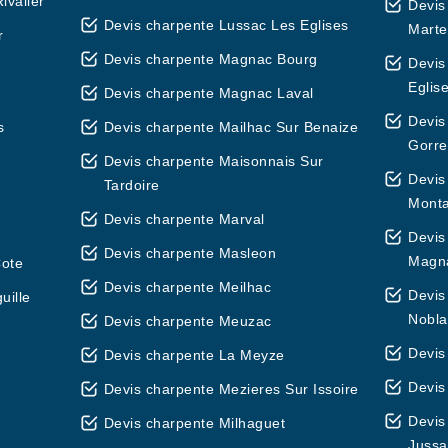
ivalier
Devis
Devis charpente Lussac Les Eglises
Marte
r
Devis charpente Magnac Bourg
Devis
Eglis
Devis charpente Magnac Laval
Devis
s
Devis charpente Mailhac Sur Benaize
Gorre
Devis charpente Maisonnais Sur
Devis
Tardoire
Mont
Devis charpente Marval
Devis
Devis charpente Masleon
Magn
Cote
Devis charpente Meilhac
Devis
uille
Nobla
Devis charpente Meuzac
Devis
Devis charpente La Meyze
Devis
Devis charpente Mezieres Sur Issoire
Devis
Devis charpente Milhaguet
Jussa