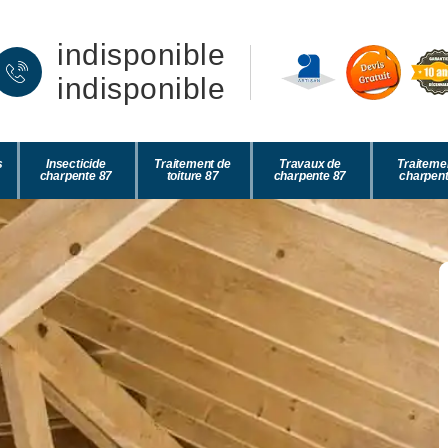
indisponible
indisponible
s
Insecticide
Traitement de
Travaux de
Traiteme
charpente 87
toiture 87
charpente 87
charpent