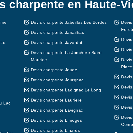
s charpente en Haute-V
enne
Devis charpente Jabeilles Les Bordes
Devis
Foret
Devis charpente Janailhac
Devis
ste
Devis charpente Javerdat
Devis
Devis charpente La Jonchere Saint
Maurice
Devis
Place
Devis charpente Jouac
Devis
Devis charpente Jourgnac
Devis
Devis charpente Ladignac Le Long
Devis
Devis charpente Lauriere
u Lac
Devis
Devis charpente Lavignac
Devis
Devis charpente Limoges
Comb
Devis charpente Linards