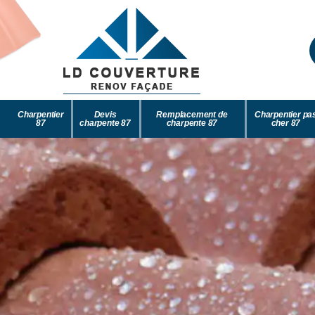
Charpentier
Devis
Remplacement de
Charpentier pa
87
charpente 87
charpente 87
cher 87