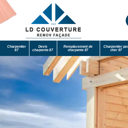
Charpentier
Devis
Remplacement de
Charpentier pa
87
charpente 87
charpente 87
cher 87