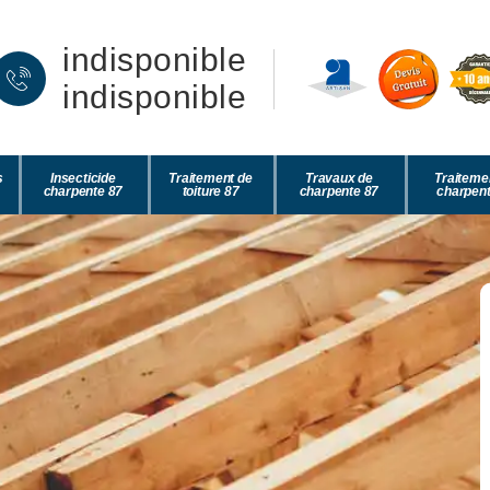
indisponible
indisponible
s
Insecticide
Traitement de
Travaux de
Traiteme
charpente 87
toiture 87
charpente 87
charpent