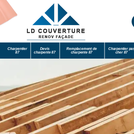
Charpentier
Devis
Remplacement de
Charpentier pa
87
charpente 87
charpente 87
cher 87