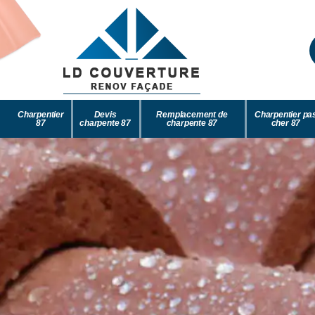
Charpentier
Devis
Remplacement de
Charpentier pa
87
charpente 87
charpente 87
cher 87