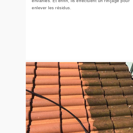
envahies. Et enfin, ils effectuent un rinçage pour
enlever les résidus.