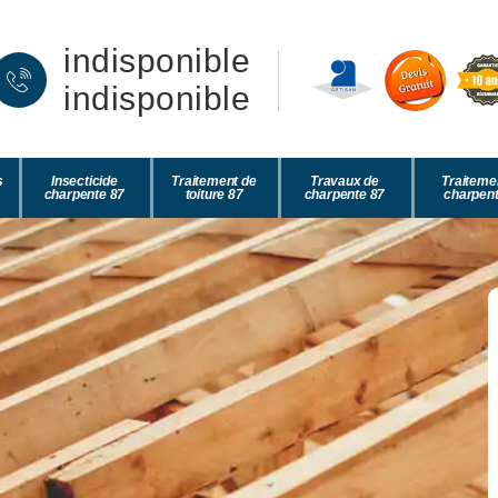
indisponible
indisponible
s
Insecticide
Traitement de
Travaux de
Traiteme
charpente 87
toiture 87
charpente 87
charpent