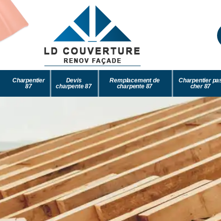
Charpentier
Devis
Remplacement de
Charpentier pa
87
charpente 87
charpente 87
cher 87