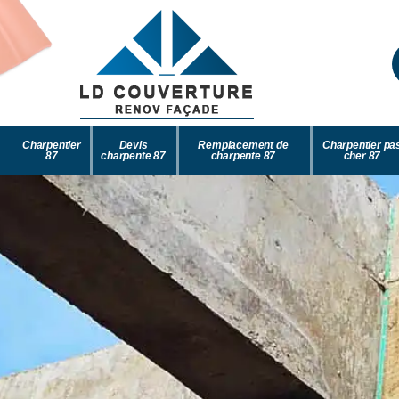
Charpentier
Devis
Remplacement de
Charpentier pa
87
charpente 87
charpente 87
cher 87