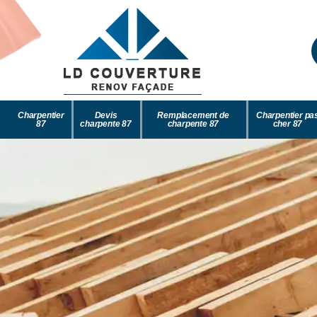
Charpentier
Devis
Remplacement de
Charpentier pa
87
charpente 87
charpente 87
cher 87