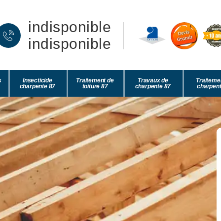
indisponible
indisponible
s
Insecticide
Traitement de
Travaux de
Traiteme
charpente 87
toiture 87
charpente 87
charpent