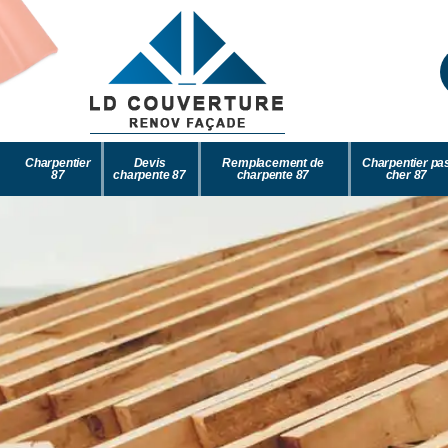
Charpentier
Devis
Remplacement de
Charpentier pa
87
charpente 87
charpente 87
cher 87