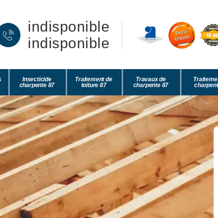
indisponible
indisponible
s
Insecticide
Traitement de
Travaux de
Traiteme
charpente 87
toiture 87
charpente 87
charpent