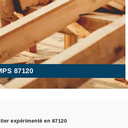
PS 87120
ntier expérimenté en 87120