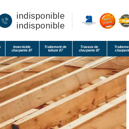
indisponible
indisponible
s
Insecticide
Traitement de
Travaux de
Traiteme
charpente 87
toiture 87
charpente 87
charpent