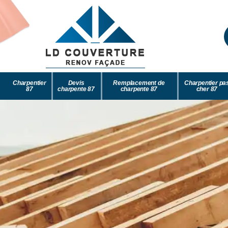
Charpentier
Devis
Remplacement de
Charpentier pa
87
charpente 87
charpente 87
cher 87