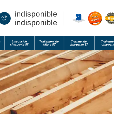
indisponible
indisponible
s
Insecticide
Traitement de
Travaux de
Traiteme
charpente 87
toiture 87
charpente 87
charpent