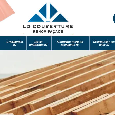
Charpentier
Devis
Remplacement de
Charpentier pa
87
charpente 87
charpente 87
cher 87